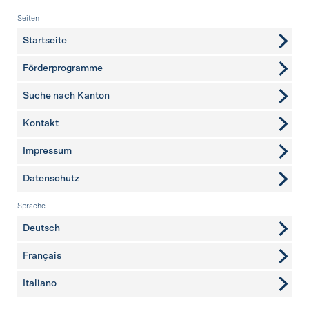
Fusszeile
Seiten
Startseite
Förderprogramme
Suche nach Kanton
Kontakt
weitere Seiten
Impressum
Datenschutz
Sprache
Deutsch
Français
Italiano