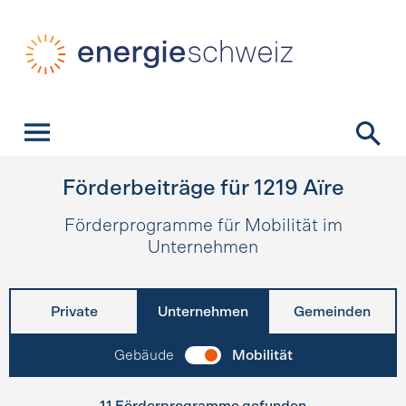
Schnellnavigation
Startseite
Navigation
Inhalt
Kontakt
Suche
Hauptnavigation
Förderbeiträge für
1219
Aïre
Förderprogramme für Mobilität im
Unternehmen
Private
Unternehmen
Gemeinden
Gebäude
Mobilität