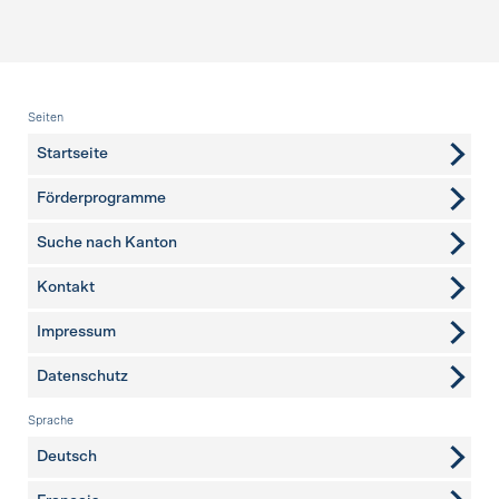
Fusszeile
Seiten
Startseite
Förderprogramme
Suche nach Kanton
Kontakt
weitere Seiten
Impressum
Datenschutz
Sprache
Deutsch