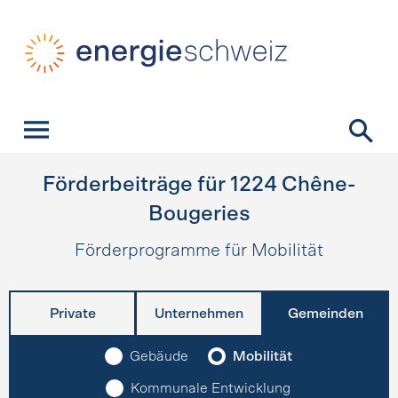
Schnellnavigation
Startseite
Navigation
Inhalt
Kontakt
Suche
Hauptnavigation
Förderbeiträge für
1224
Chêne-
Bougeries
Förderprogramme für Mobilität
Private
Unternehmen
Gemeinden
Gebäude
Mobilität
Kommunale Entwicklung