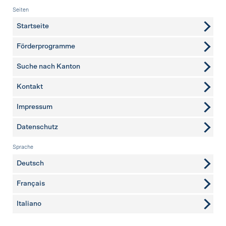
Fusszeile
Seiten
Startseite
Förderprogramme
Suche nach Kanton
Kontakt
weitere Seiten
Impressum
Datenschutz
Sprache
Deutsch
Français
Italiano