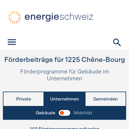
Schnellnavigation
Startseite
Navigation
Inhalt
Kontakt
Suche
Hauptnavigation
Förderbeiträge für
1225
Chêne-Bourg
Förderprogramme für Gebäude im
Unternehmen
Private
Unternehmen
Gemeinden
Gebäude
Mobilität