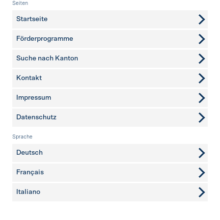
Fusszeile
Seiten
Startseite
Förderprogramme
Suche nach Kanton
Kontakt
weitere Seiten
Impressum
Datenschutz
Sprache
Deutsch
Français
Italiano