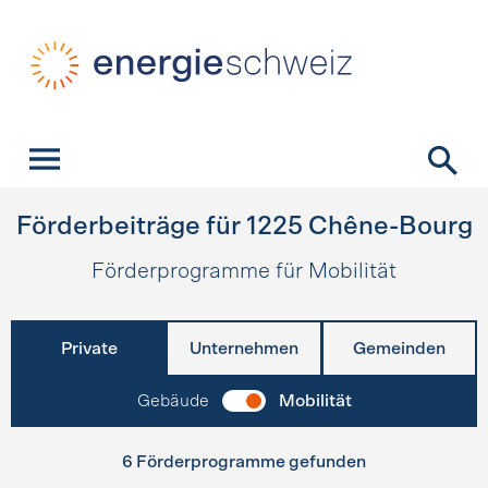
Schnellnavigation
Startseite
Navigation
Inhalt
Kontakt
Suche
Hauptnavigation
Förderbeiträge für
1225
Chêne-Bourg
Förderprogramme für Mobilität
Private
Unternehmen
Gemeinden
Gebäude
Mobilität
6 Förderprogramme gefunden