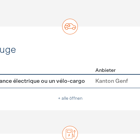
euge
Anbieter
ofahrzeuge
tance électrique ou un vélo-cargo
Kanton Genf
+ alle öffnen