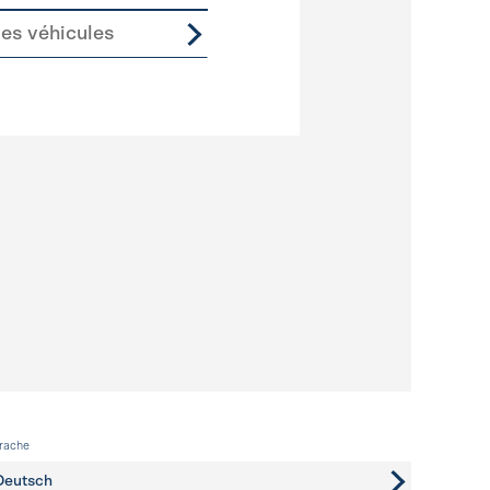
des véhicules
rache
Deutsch