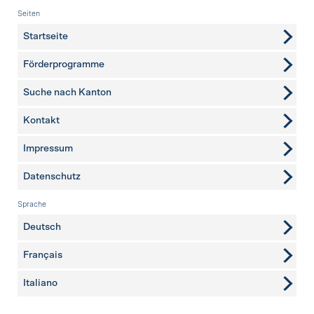
Fusszeile
Seiten
Startseite
Förderprogramme
Suche nach Kanton
Kontakt
weitere Seiten
Impressum
Datenschutz
Sprache
Deutsch
Français
Italiano