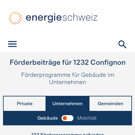
Schnellnavigation
Startseite
Navigation
Inhalt
Kontakt
Suche
Hauptnavigation
Förderbeiträge für
1232
Confignon
Förderprogramme für Gebäude im
Unternehmen
Private
Unternehmen
Gemeinden
Gebäude
Mobilität