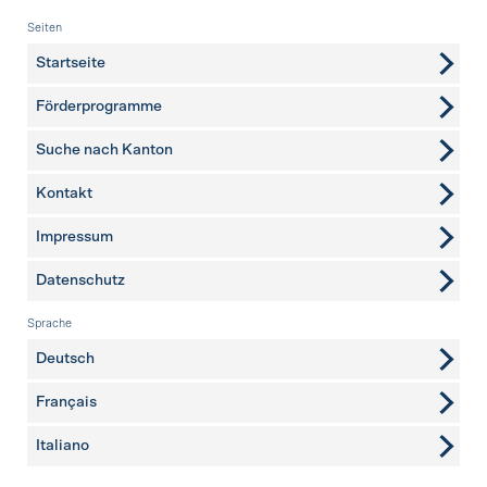
Fusszeile
Seiten
Startseite
Förderprogramme
Suche nach Kanton
Kontakt
weitere Seiten
Impressum
Datenschutz
Sprache
Deutsch
Français
Italiano