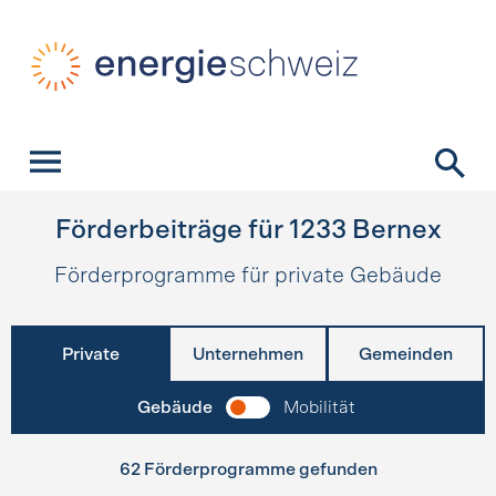
Schnellnavigation
Startseite
Navigation
Inhalt
Kontakt
Suche
Hauptnavigation
Förderbeiträge für
1233
Bernex
Förderprogramme für private Gebäude
Private
Unternehmen
Gemeinden
Gebäude
Mobilität
62 Förderprogramme gefunden