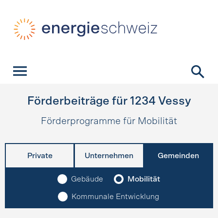
Schnellnavigation
Startseite
Navigation
Inhalt
Kontakt
Suche
Hauptnavigation
Förderbeiträge für
1234
Vessy
Förderprogramme für Mobilität
Private
Unternehmen
Gemeinden
Gebäude
Mobilität
Kommunale Entwicklung