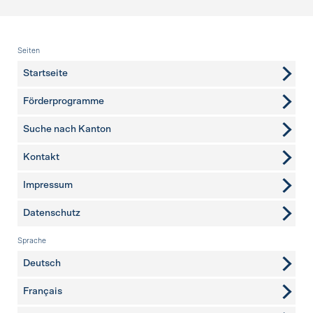
Fusszeile
Seiten
Startseite
Förderprogramme
Suche nach Kanton
Kontakt
weitere Seiten
Impressum
Datenschutz
Sprache
Deutsch
Français