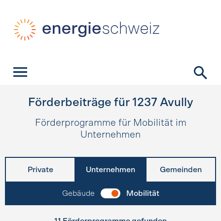
Schnellnavigation
Startseite
Navigation
Inhalt
Kontakt
Suche
Hauptnavigation
Förderbeiträge für
1237
Avully
Förderprogramme für Mobilität im
Unternehmen
Private
Unternehmen
Gemeinden
Gebäude
Mobilität