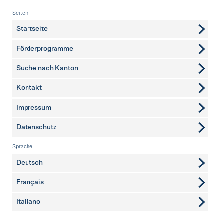
Fusszeile
Seiten
Startseite
Förderprogramme
Suche nach Kanton
Kontakt
weitere Seiten
Impressum
Datenschutz
Sprache
Deutsch
Français
Italiano