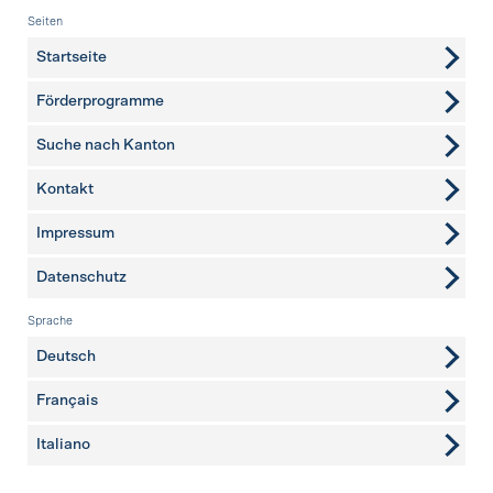
Fusszeile
Seiten
Startseite
Förderprogramme
Suche nach Kanton
Kontakt
weitere Seiten
Impressum
Datenschutz
Sprache
Deutsch
Français
Italiano