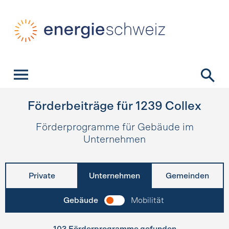
Schnellnavigation
Startseite
Navigation
Inhalt
Kontakt
Suche
Hauptnavigation
Förderbeiträge für
1239
Collex
Förderprogramme für Gebäude im
Unternehmen
Private
Unternehmen
Gemeinden
Gebäude
Mobilität