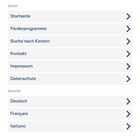
Fusszeile
Seiten
Startseite
Förderprogramme
Suche nach Kanton
Kontakt
weitere Seiten
Impressum
Datenschutz
Sprache
Deutsch
Français
Italiano