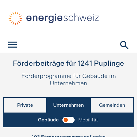
Schnellnavigation
Startseite
Navigation
Inhalt
Kontakt
Suche
Hauptnavigation
Förderbeiträge für
1241
Puplinge
Förderprogramme für Gebäude im
Unternehmen
Private
Unternehmen
Gemeinden
Gebäude
Mobilität