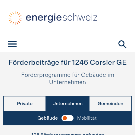
Schnellnavigation
Startseite
Navigation
Inhalt
Kontakt
Suche
Hauptnavigation
Förderbeiträge für
1246
Corsier GE
Förderprogramme für Gebäude im
Unternehmen
Private
Unternehmen
Gemeinden
Gebäude
Mobilität