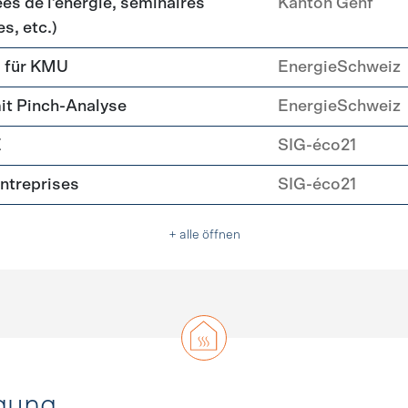
es de l’énergie, séminaires
Kanton Genf
s, etc.)
g für KMU
EnergieSchweiz
it Pinch-Analyse
EnergieSchweiz
E
SIG-éco21
entreprises
SIG-éco21
+ alle öffnen
gung