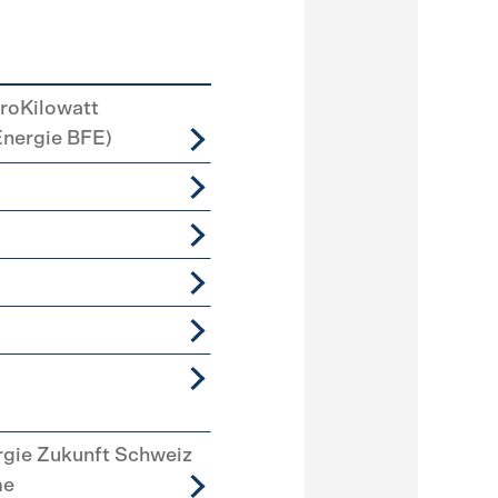
roKilowatt
Energie BFE)
rgie Zukunft Schweiz
me