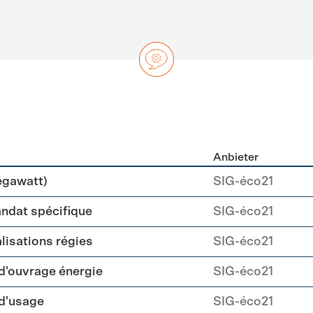
Anbieter
ng
égawatt)
SIG-éco21
andat spécifique
SIG-éco21
alisations régies
SIG-éco21
 d'ouvrage énergie
SIG-éco21
 d'usage
SIG-éco21