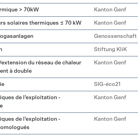
hermique > 70kW
Kanton Genf
urs solaires thermiques ≤ 70 kW
Kanton Genf
Biogasanlagen
Genossenschaft
n
Stiftung KliK
/extension du réseau de chaleur
Kanton Genf
ent à double
ie
SIG-éco21
ques de l’exploitation -
Kanton Genf
ue
ques de l’exploitation -
Kanton Genf
homologués