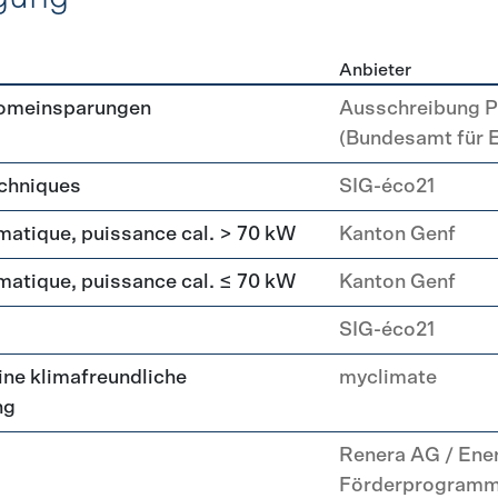
Anbieter
erzeugung
romeinsparungen
Ausschreibung P
(Bundesamt für 
echniques
SIG-éco21
matique, puissance cal. > 70 kW
Kanton Genf
matique, puissance cal. ≤ 70 kW
Kanton Genf
SIG-éco21
ne klimafreundliche
myclimate
ng
Renera AG / Ene
Förderprogram