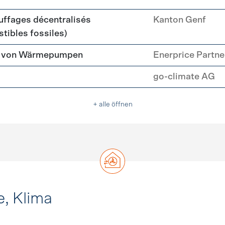
ffages décentralisés
Kanton Genf
tibles fossiles)
tz von Wärmepumpen
Enerprice Partn
go-climate AG
+ alle öffnen
e, Klima