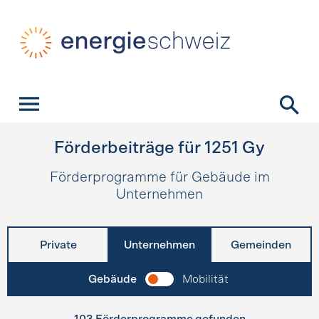
Schnellnavigation
Startseite
Navigation
Inhalt
Kontakt
Suche
Hauptnavigation
Förderbeiträge für
1251
Gy
Förderprogramme für Gebäude im
Unternehmen
Private
Unternehmen
Gemeinden
Gebäude
Mobilität