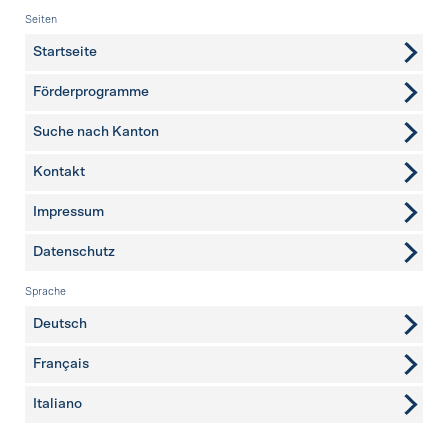
Fusszeile
Seiten
Startseite
Förderprogramme
Suche nach Kanton
Kontakt
weitere Seiten
Impressum
Datenschutz
Sprache
Deutsch
Français
Italiano