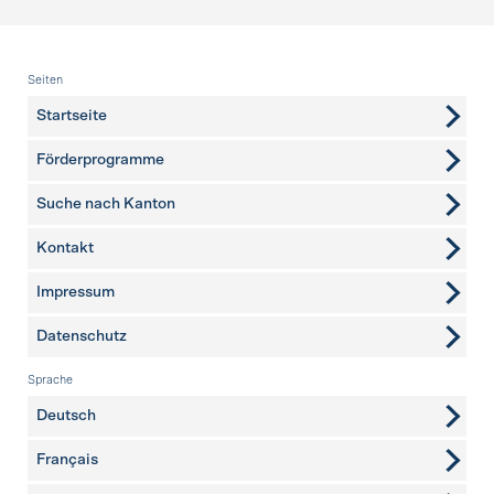
Fusszeile
Seiten
Startseite
Förderprogramme
Suche nach Kanton
Kontakt
weitere Seiten
Impressum
Datenschutz
Sprache
Deutsch
Français