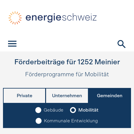
Schnellnavigation
Startseite
Navigation
Inhalt
Kontakt
Suche
Hauptnavigation
Förderbeiträge für
1252
Meinier
Förderprogramme für Mobilität
Private
Unternehmen
Gemeinden
Gebäude
Mobilität
Kommunale Entwicklung