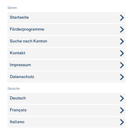
Fusszeile
Seiten
Startseite
Förderprogramme
Suche nach Kanton
Kontakt
weitere Seiten
Impressum
Datenschutz
Sprache
Deutsch
Français
Italiano