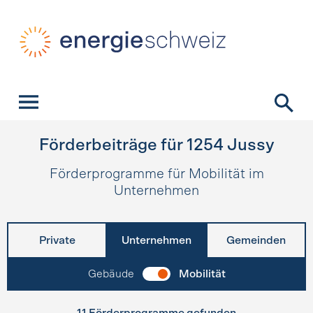
Schnellnavigation
Startseite
Navigation
Inhalt
Kontakt
Suche
Hauptnavigation
Förderbeiträge für
1254
Jussy
Förderprogramme für Mobilität im
Unternehmen
Private
Unternehmen
Gemeinden
Gebäude
Mobilität