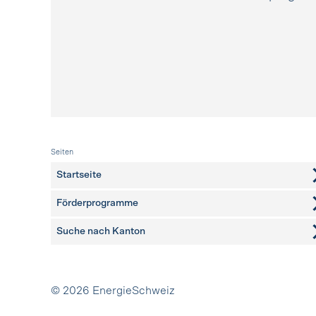
Fusszeile
Seiten
Startseite
Förderprogramme
Suche nach Kanton
weitere Seiten
Partner
© 2026 EnergieSchweiz