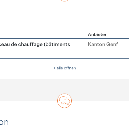
Anbieter
zierung
seau de chauffage (bâtiments
Kanton Genf
+ alle öffnen
on