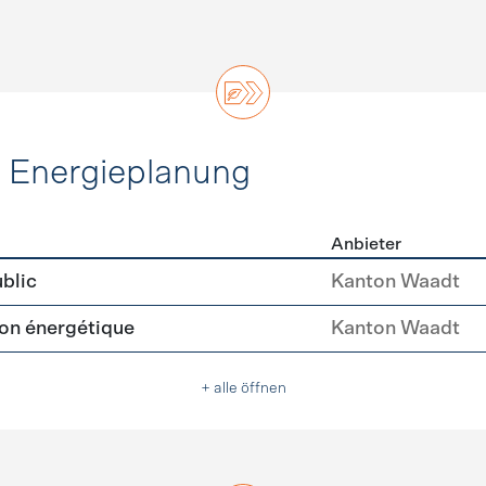
d Energieplanung
Anbieter
ie und Energieplanung
blic
Kanton Waadt
tion énergétique
Kanton Waadt
+ alle öffnen