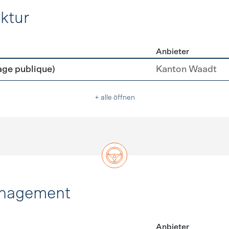
ktur
Anbieter
rastruktur
age publique)
Kanton Waadt
+ alle öffnen
anagement
Anbieter