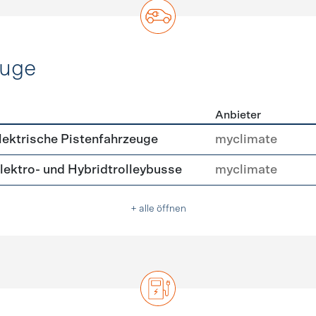
euge
Anbieter
ofahrzeuge
ektrische Pistenfahrzeuge
myclimate
ektro- und Hybridtrolleybusse
myclimate
+ alle öffnen