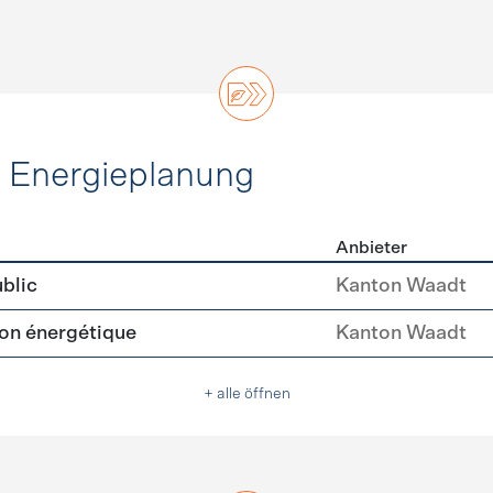
d Energieplanung
Anbieter
ie und Energieplanung
blic
Kanton Waadt
tion énergétique
Kanton Waadt
+ alle öffnen