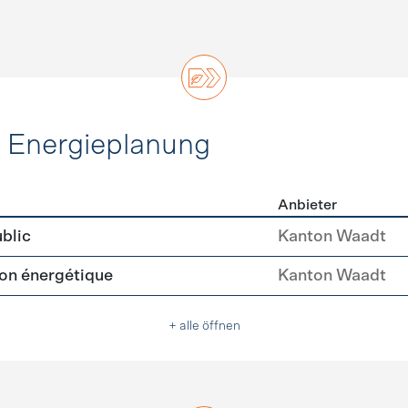
d Energieplanung
Anbieter
ie und Energieplanung
blic
Kanton Waadt
tion énergétique
Kanton Waadt
+ alle öffnen