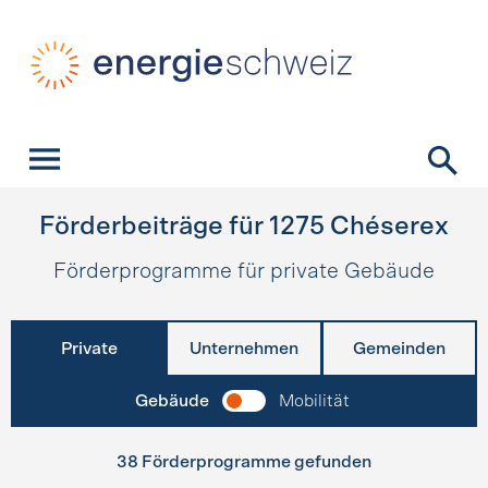
Schnellnavigation
Startseite
Navigation
Inhalt
Kontakt
Suche
Hauptnavigation
Förderbeiträge für
1275
Chéserex
Förderprogramme für private Gebäude
Private
Unternehmen
Gemeinden
Gebäude
Mobilität
38 Förderprogramme gefunden