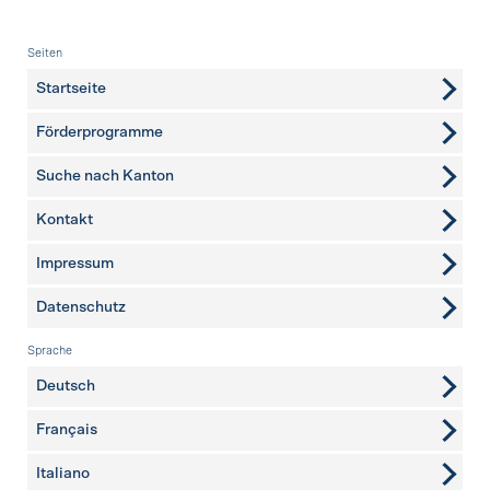
Fusszeile
Seiten
Startseite
Förderprogramme
Suche nach Kanton
Kontakt
weitere Seiten
Impressum
Datenschutz
Sprache
Deutsch
Français
Italiano