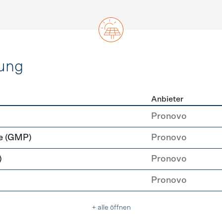
ung
Anbieter
rzeugung
Pronovo
e (GMP)
Pronovo
)
Pronovo
Pronovo
+ alle öffnen