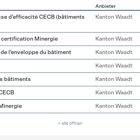
Anbieter
ehülle Sanierung
sse d'efficacité CECB (bâtiments
Kanton Waadt
a certification Minergie
Kanton Waadt
é de l’enveloppe du bâtiment
Kanton Waadt
Kanton Waadt
es bâtiments
Kanton Waadt
 CECB
Kanton Waadt
Minergie
Kanton Waadt
+ alle öffnen