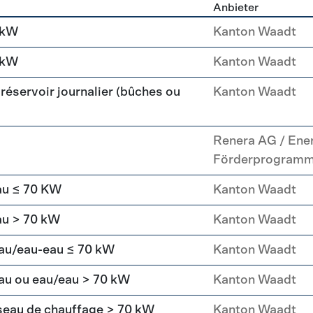
Anbieter
g
 kW
Kanton Waadt
 kW
Kanton Waadt
réservoir journalier (bûches ou
Kanton Waadt
Renera AG / Ene
Förderprogram
au ≤ 70 KW
Kanton Waadt
au > 70 kW
Kanton Waadt
eau/eau-eau ≤ 70 kW
Kanton Waadt
au ou eau/eau > 70 kW
Kanton Waadt
seau de chauffage > 70 kW
Kanton Waadt