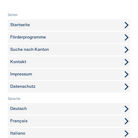
Fusszeile
Seiten
Startseite
Förderprogramme
Suche nach Kanton
Kontakt
weitere Seiten
Impressum
Datenschutz
Sprache
Deutsch
Français
Italiano