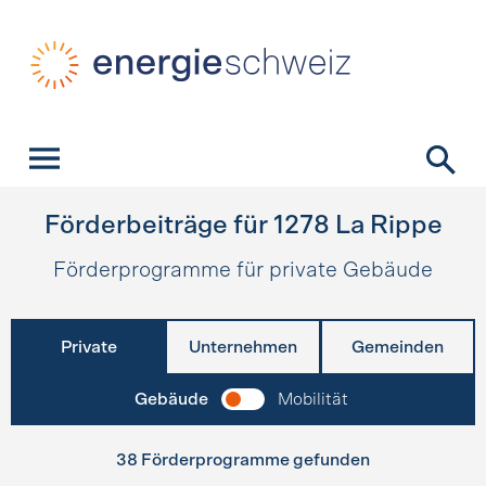
Schnellnavigation
Startseite
Navigation
Inhalt
Kontakt
Suche
Hauptnavigation
Förderbeiträge für
1278
La Rippe
Förderprogramme für private Gebäude
Private
Unternehmen
Gemeinden
Gebäude
Mobilität
38 Förderprogramme gefunden