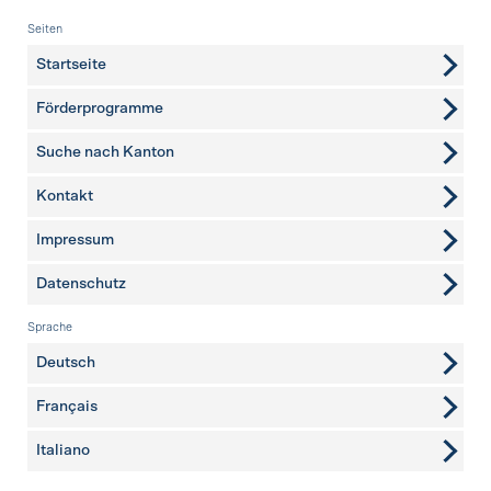
Fusszeile
Seiten
Startseite
Förderprogramme
Suche nach Kanton
Kontakt
weitere Seiten
Impressum
Datenschutz
Sprache
Deutsch
Français
Italiano