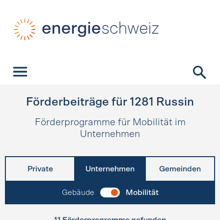
Schnellnavigation
Startseite
Navigation
Inhalt
Kontakt
Suche
Hauptnavigation
Förderbeiträge für
1281
Russin
Förderprogramme für Mobilität im
Unternehmen
Private
Unternehmen
Gemeinden
Gebäude
Mobilität