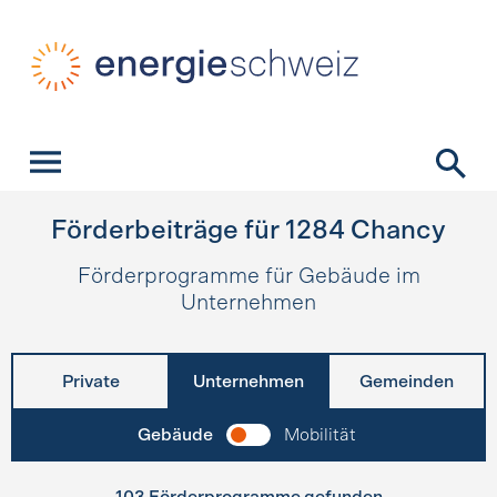
Schnellnavigation
Startseite
Navigation
Inhalt
Kontakt
Suche
Hauptnavigation
Förderbeiträge für
1284
Chancy
Förderprogramme für Gebäude im
Unternehmen
Private
Unternehmen
Gemeinden
Gebäude
Mobilität