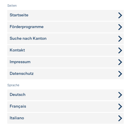
Fusszeile
Seiten
Startseite
Förderprogramme
Suche nach Kanton
Kontakt
weitere Seiten
Impressum
Datenschutz
Sprache
Deutsch
Français
Italiano