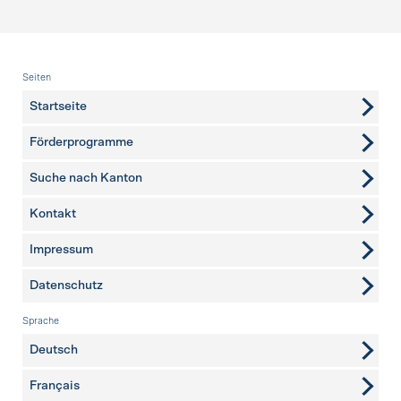
Fusszeile
Seiten
Startseite
Förderprogramme
Suche nach Kanton
Kontakt
weitere Seiten
Impressum
Datenschutz
Sprache
Deutsch
Français