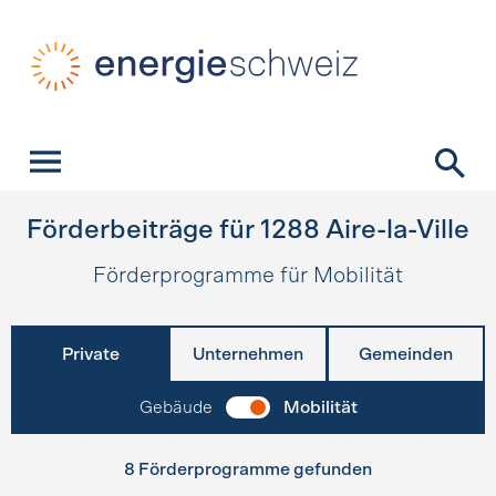
Schnellnavigation
Startseite
Navigation
Inhalt
Kontakt
Suche
Hauptnavigation
Förderbeiträge für
1288
Aire-la-Ville
Förderprogramme für Mobilität
Private
Unternehmen
Gemeinden
Gebäude
Mobilität
8 Förderprogramme gefunden