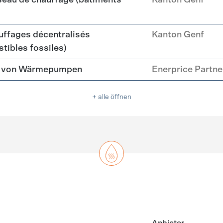
seau de chauffage (bâtiments
Kanton Genf
ffages décentralisés
Kanton Genf
tibles fossiles)
tz von Wärmepumpen
Enerprice Partn
+ alle öffnen