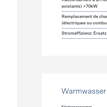
Raccordement a un ré
existants) >70kW
Remplacement de chau
(électriques ou combus
Stromeffizienz: Ersa
Warmwasser