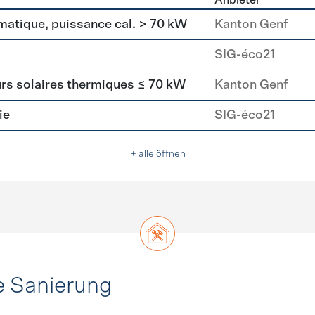
Anbieter
asser
matique, puissance cal. > 70 kW
Kanton Genf
SIG-éco21
urs solaires thermiques ≤ 70 kW
Kanton Genf
ie
SIG-éco21
+ alle öffnen
e Sanierung