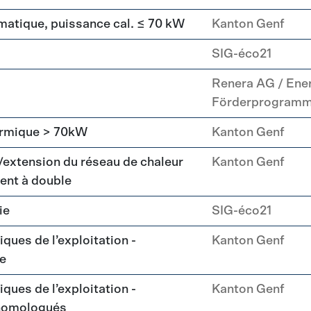
matique, puissance cal. ≤ 70 kW
Kanton Genf
SIG-éco21
Renera AG / Ene
Förderprogram
hermique > 70kW
Kanton Genf
/extension du réseau de chaleur
Kanton Genf
ent à double
ie
SIG-éco21
ques de l’exploitation -
Kanton Genf
ue
ques de l’exploitation -
Kanton Genf
homologués