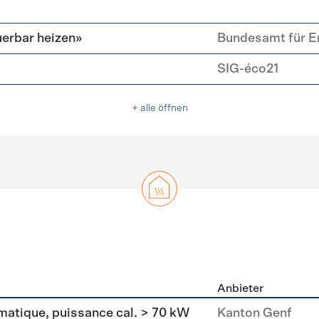
erbar heizen»
Bundesamt für E
SIG-éco21
+ alle öffnen
Anbieter
g
matique, puissance cal. > 70 kW
Kanton Genf