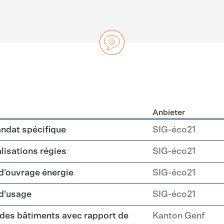
Anbieter
ng
andat spécifique
SIG-éco21
alisations régies
SIG-éco21
 d'ouvrage énergie
SIG-éco21
 d'usage
SIG-éco21
 des bâtiments avec rapport de
Kanton Genf