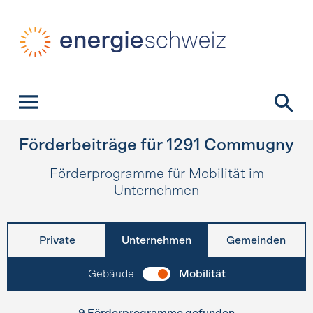
Schnellnavigation
Startseite
Navigation
Inhalt
Kontakt
Suche
Hauptnavigation
Förderbeiträge für
1291
Commugny
Förderprogramme für Mobilität im
Unternehmen
Private
Unternehmen
Gemeinden
Gebäude
Mobilität