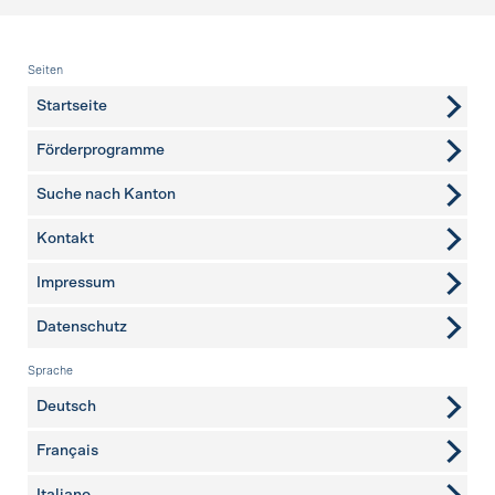
Fusszeile
Seiten
Startseite
Förderprogramme
Suche nach Kanton
Kontakt
weitere Seiten
Impressum
Datenschutz
Sprache
Deutsch
Français