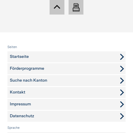
Fusszeile
Seiten
Startseite
Förderprogramme
Suche nach Kanton
Kontakt
weitere Seiten
Impressum
Datenschutz
Sprache