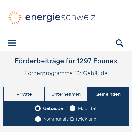
Schnellnavigation
Startseite
Navigation
Inhalt
Kontakt
Suche
Hauptnavigation
Förderbeiträge für
1297
Founex
Förderprogramme für Gebäude
Private
Unternehmen
Gemeinden
Gebäude
Mobilität
Kommunale Entwicklung