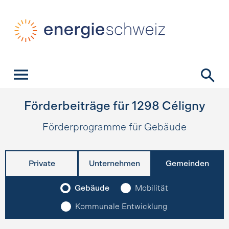
Schnellnavigation
Startseite
Navigation
Inhalt
Kontakt
Suche
Hauptnavigation
Förderbeiträge für
1298
Céligny
Förderprogramme für Gebäude
Private
Unternehmen
Gemeinden
Gebäude
Mobilität
Kommunale Entwicklung