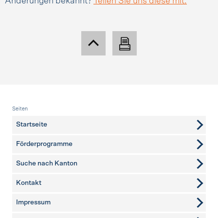
Änderungen bekannt?
Teilen Sie uns diese mit.
Fusszeile
Seiten
Startseite
Förderprogramme
Suche nach Kanton
Kontakt
weitere Seiten
Impressum