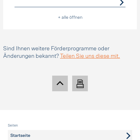
+ alle öffnen
Sind Ihnen weitere Förderprogramme oder
Änderungen bekannt?
Teilen Sie uns diese mit.
Fusszeile
Seiten
Startseite