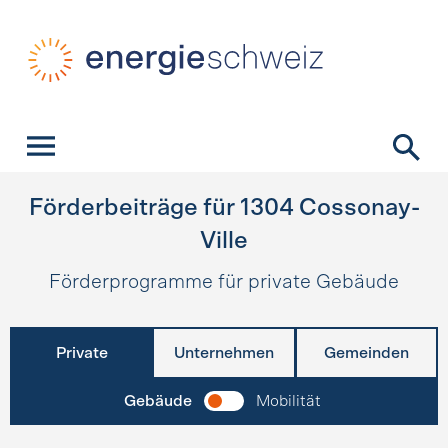
Schnellnavigation
Startseite
Navigation
Inhalt
Kontakt
Suche
Hauptnavigation
Förderbeiträge für
1304
Cossonay-
Ville
Förderprogramme für private Gebäude
Private
Unternehmen
Gemeinden
Gebäude
Mobilität