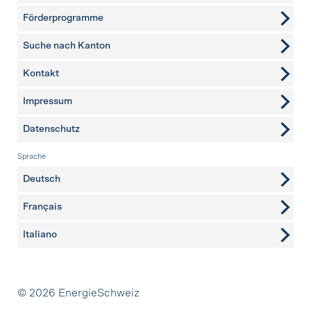
Förderprogramme
Suche nach Kanton
Kontakt
weitere Seiten
Impressum
Datenschutz
Sprache
Deutsch
Français
Italiano
Partner
© 2026 EnergieSchweiz