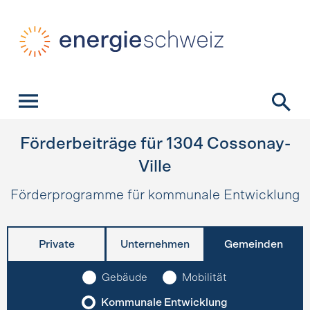
Schnellnavigation
Startseite
Navigation
Inhalt
Kontakt
Suche
Hauptnavigation
Förderbeiträge für
1304
Cossonay-
Ville
Förderprogramme für kommunale Entwicklung
Private
Unternehmen
Gemeinden
Gebäude
Mobilität
Kommunale Entwicklung