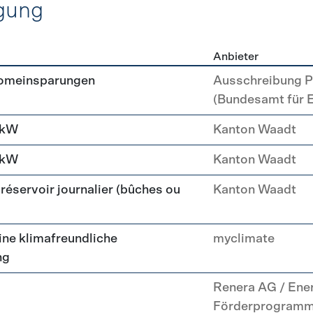
gung
Anbieter
erzeugung
romeinsparungen
Ausschreibung P
(Bundesamt für 
 kW
Kanton Waadt
 kW
Kanton Waadt
réservoir journalier (bûches ou
Kanton Waadt
ne klimafreundliche
myclimate
ng
Renera AG / Ene
Förderprogram