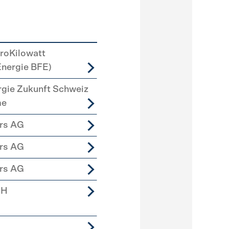
roKilowatt
Energie BFE)
rgie Zukunft Schweiz
me
ers AG
ers AG
ers AG
bH