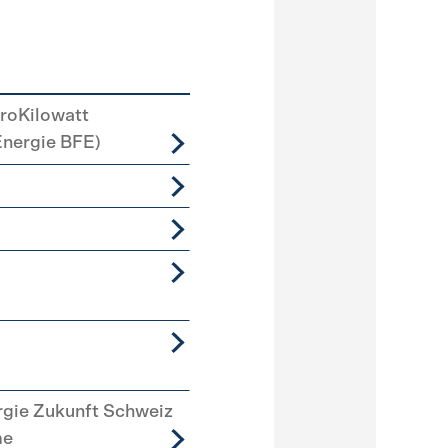
roKilowatt
Energie BFE)
rgie Zukunft Schweiz
me