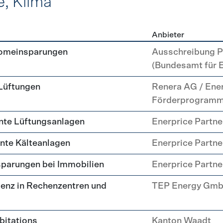
e, Klima
Anbieter
, Kälte, Klima
romeinsparungen
Ausschreibung P
(Bundesamt für 
 Lüftungen
Renera AG / Ene
Förderprogram
nte Lüftungsanlagen
Enerprice Partn
ente Kälteanlagen
Enerprice Partn
parungen bei Immobilien
Enerprice Partn
enz in Rechenzentren und
TEP Energy Gm
abitations
Kanton Waadt