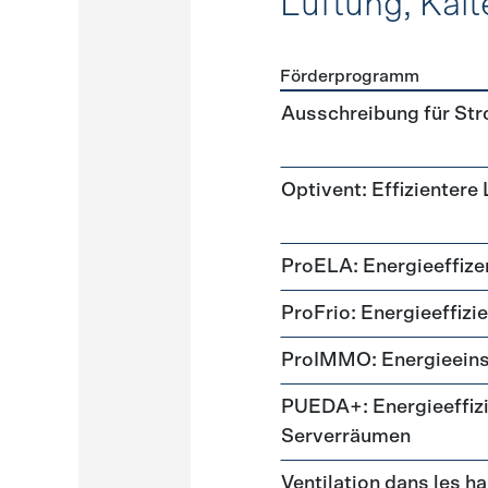
Lüftung, Kält
Förderprogramm
Förderprogramme
Lüftung
Ausschreibung für St
Optivent: Effizientere
ProELA: Energieeffize
ProFrio: Energieeffizi
ProIMMO: Energieeins
PUEDA+: Energieeffizi
Serverräumen
Ventilation dans les h