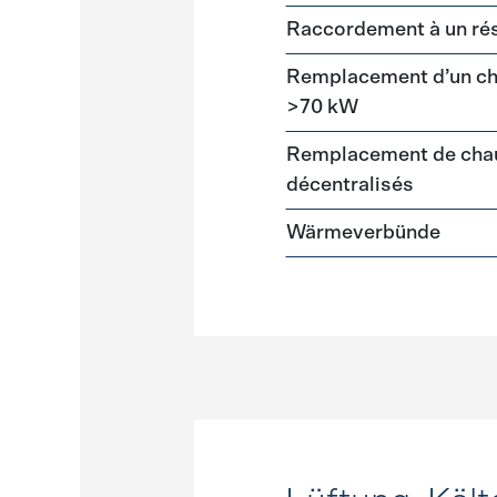
Raccordement à un ré
Remplacement d’un cha
>70 kW
Remplacement de chau
décentralisés
Wärmeverbünde