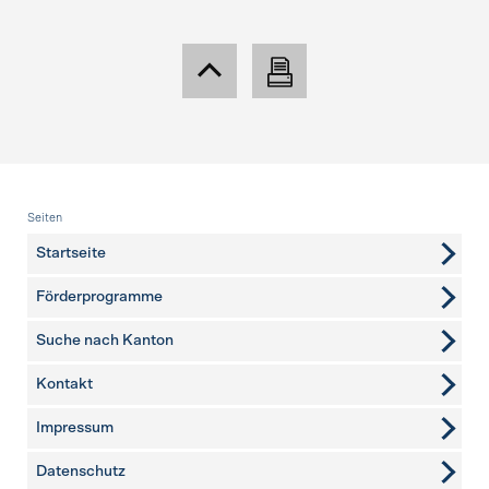
Fusszeile
Seiten
Startseite
Förderprogramme
Suche nach Kanton
Kontakt
weitere Seiten
Impressum
Datenschutz