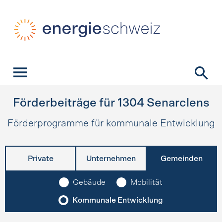
Schnellnavigation
Startseite
Navigation
Inhalt
Kontakt
Suche
Hauptnavigation
Förderbeiträge für
1304
Senarclens
Förderprogramme für kommunale Entwicklung
Private
Unternehmen
Gemeinden
Gebäude
Mobilität
Kommunale Entwicklung