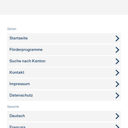
Fusszeile
Seiten
Startseite
Förderprogramme
Suche nach Kanton
Kontakt
weitere Seiten
Impressum
Datenschutz
Sprache
Deutsch
Français