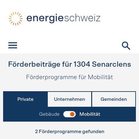
Schnellnavigation
Startseite
Navigation
Inhalt
Kontakt
Suche
Hauptnavigation
Förderbeiträge für
1304
Senarclens
Förderprogramme für Mobilität
Private
Unternehmen
Gemeinden
Gebäude
Mobilität
2 Förderprogramme gefunden