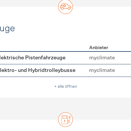
euge
Anbieter
ofahrzeuge
ektrische Pistenfahrzeuge
myclimate
ektro- und Hybridtrolleybusse
myclimate
+ alle öffnen