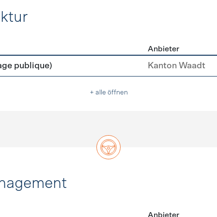
ktur
Anbieter
rastruktur
age publique)
Kanton Waadt
+ alle öffnen
anagement
Anbieter