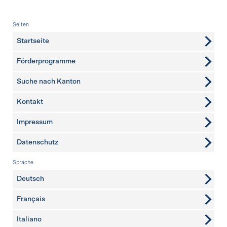
Fusszeile
Seiten
Startseite
Förderprogramme
Suche nach Kanton
Kontakt
weitere Seiten
Impressum
Datenschutz
Sprache
Deutsch
Français
Italiano