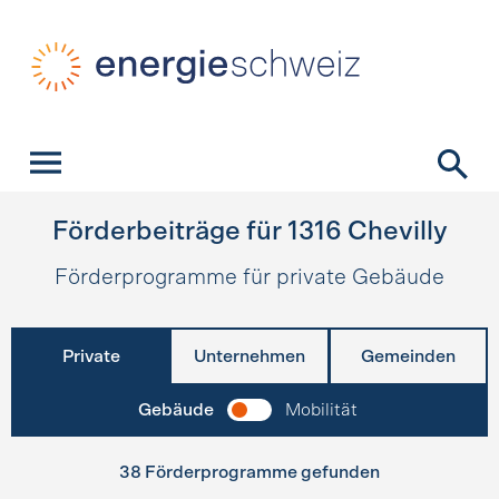
Schnellnavigation
Startseite
Navigation
Inhalt
Kontakt
Suche
Hauptnavigation
Förderbeiträge für
1316
Chevilly
Förderprogramme für private Gebäude
Private
Unternehmen
Gemeinden
Gebäude
Mobilität
38 Förderprogramme gefunden