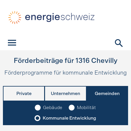
Schnellnavigation
Startseite
Navigation
Inhalt
Kontakt
Suche
Hauptnavigation
Förderbeiträge für
1316
Chevilly
Förderprogramme für kommunale Entwicklung
Private
Unternehmen
Gemeinden
Gebäude
Mobilität
Kommunale Entwicklung