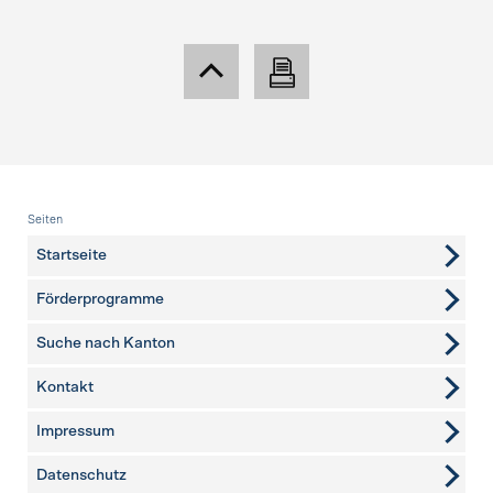
Fusszeile
Seiten
Startseite
Förderprogramme
Suche nach Kanton
Kontakt
weitere Seiten
Impressum
Datenschutz