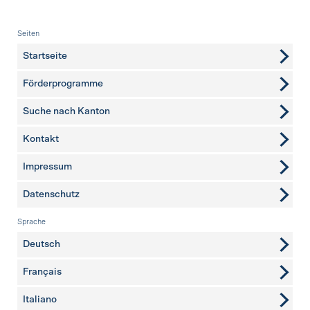
Fusszeile
Seiten
Startseite
Förderprogramme
Suche nach Kanton
Kontakt
weitere Seiten
Impressum
Datenschutz
Sprache
Deutsch
Français
Italiano