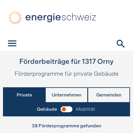
Schnellnavigation
Startseite
Navigation
Inhalt
Kontakt
Suche
Hauptnavigation
Förderbeiträge für
1317
Orny
Förderprogramme für private Gebäude
Private
Unternehmen
Gemeinden
Gebäude
Mobilität
38 Förderprogramme gefunden