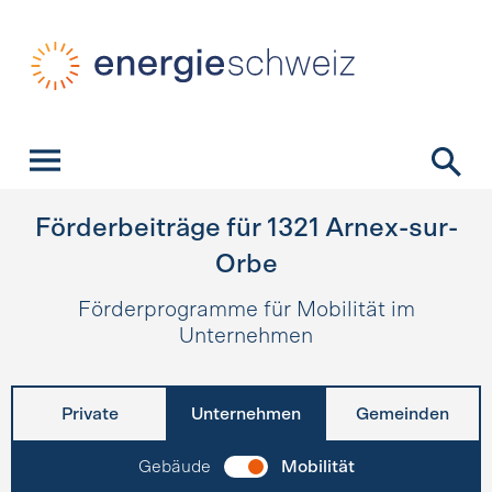
Schnellnavigation
Startseite
Navigation
Inhalt
Kontakt
Suche
Hauptnavigation
Förderbeiträge für
1321
Arnex-sur-
Orbe
Förderprogramme für Mobilität im
Unternehmen
Private
Unternehmen
Gemeinden
Gebäude
Mobilität