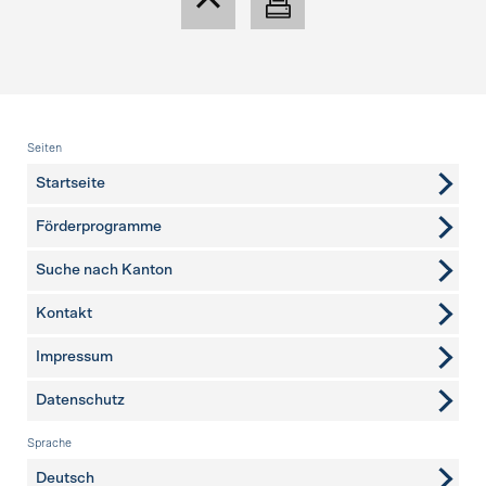
Fusszeile
Seiten
Startseite
Förderprogramme
Suche nach Kanton
Kontakt
weitere Seiten
Impressum
Datenschutz
Sprache
Deutsch