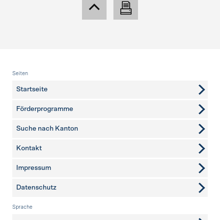
Fusszeile
Seiten
Startseite
Förderprogramme
Suche nach Kanton
Kontakt
weitere Seiten
Impressum
Datenschutz
Sprache