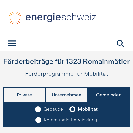
Schnellnavigation
Startseite
Navigation
Inhalt
Kontakt
Suche
Hauptnavigation
Förderbeiträge für
1323
Romainmôtier
Förderprogramme für Mobilität
Private
Unternehmen
Gemeinden
Gebäude
Mobilität
Kommunale Entwicklung