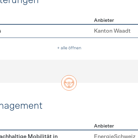
hterungen
Anbieter
erleichterungen
s
Kanton Waadt
+ alle öffnen
anagement
Anbieter
tätsmanagement
achhaltige Mobilität in
EnergieSchweiz