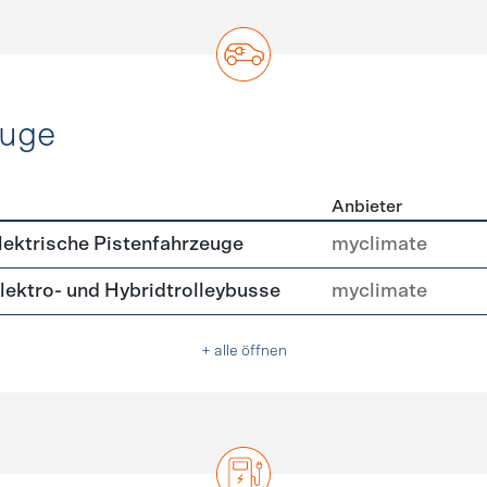
euge
Anbieter
ofahrzeuge
ektrische Pistenfahrzeuge
myclimate
ektro- und Hybridtrolleybusse
myclimate
+ alle öffnen