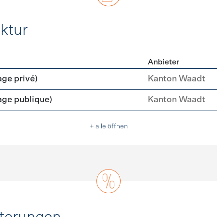
ktur
Anbieter
rastruktur
age privé)
Kanton Waadt
age publique)
Kanton Waadt
+ alle öffnen