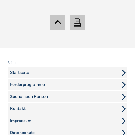
Fusszeile
Seiten
Startseite
Förderprogramme
Suche nach Kanton
Kontakt
weitere Seiten
Impressum
Datenschutz