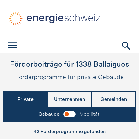
Schnellnavigation
Startseite
Navigation
Inhalt
Kontakt
Suche
Hauptnavigation
Förderbeiträge für
1338
Ballaigues
Förderprogramme für private Gebäude
Private
Unternehmen
Gemeinden
Gebäude
Mobilität
42 Förderprogramme gefunden