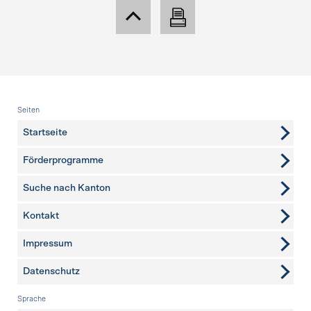
Fusszeile
Seiten
Startseite
Förderprogramme
Suche nach Kanton
Kontakt
weitere Seiten
Impressum
Datenschutz
Sprache