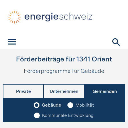
Schnellnavigation
Startseite
Navigation
Inhalt
Kontakt
Suche
Hauptnavigation
Förderbeiträge für
1341
Orient
Förderprogramme für Gebäude
Private
Unternehmen
Gemeinden
Gebäude
Mobilität
Kommunale Entwicklung