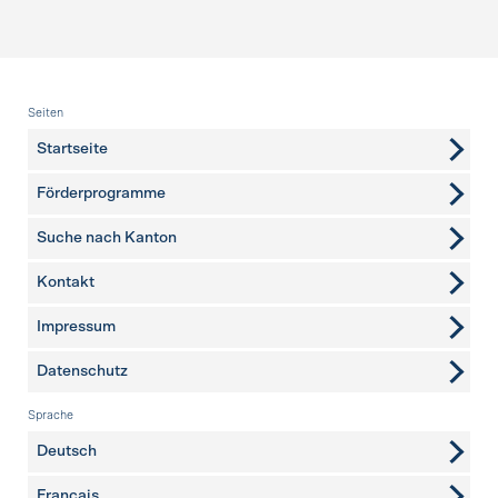
Fusszeile
Seiten
Startseite
Förderprogramme
Suche nach Kanton
Kontakt
weitere Seiten
Impressum
Datenschutz
Sprache
Deutsch
Français