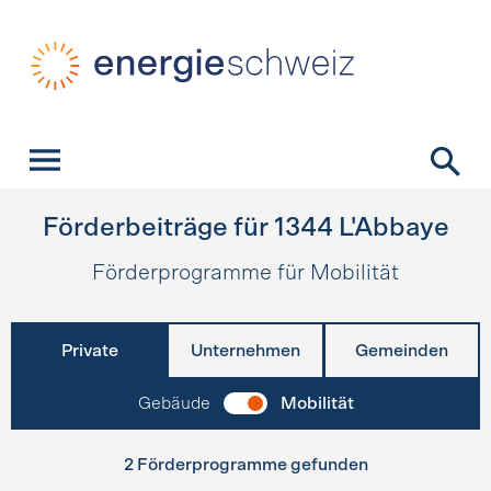
Schnellnavigation
Startseite
Navigation
Inhalt
Kontakt
Suche
Hauptnavigation
Förderbeiträge für
1344
L'Abbaye
Förderprogramme für Mobilität
Private
Unternehmen
Gemeinden
Gebäude
Mobilität
2 Förderprogramme gefunden