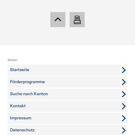
Fusszeile
Seiten
Startseite
Förderprogramme
Suche nach Kanton
Kontakt
weitere Seiten
Impressum
Datenschutz