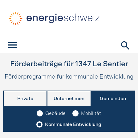
Schnellnavigation
Startseite
Navigation
Inhalt
Kontakt
Suche
Hauptnavigation
Förderbeiträge für
1347
Le Sentier
Förderprogramme für kommunale Entwicklung
Private
Unternehmen
Gemeinden
Gebäude
Mobilität
Kommunale Entwicklung