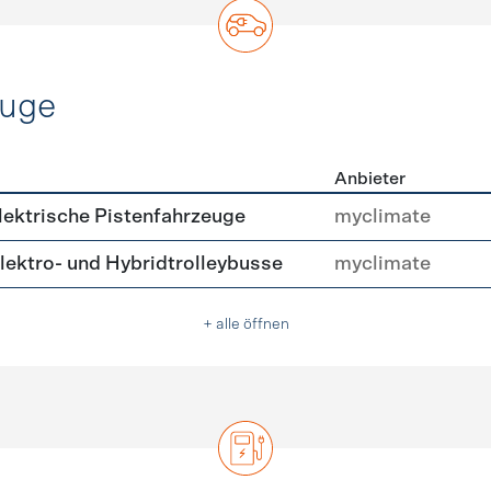
euge
Anbieter
ofahrzeuge
ektrische Pistenfahrzeuge
myclimate
ektro- und Hybridtrolleybusse
myclimate
+ alle öffnen