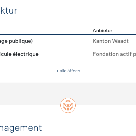
ktur
Anbieter
rastruktur
age publique)
Kanton Waadt
cule électrique
Fondation actif 
+ alle öffnen
anagement