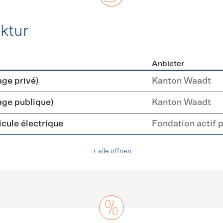
ktur
Anbieter
rastruktur
age privé)
Kanton Waadt
age publique)
Kanton Waadt
cule électrique
Fondation actif 
+ alle öffnen