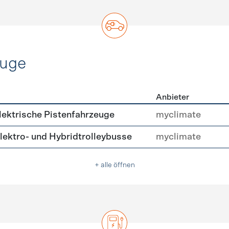
euge
Anbieter
ofahrzeuge
ektrische Pistenfahrzeuge
myclimate
ektro- und Hybridtrolleybusse
myclimate
+ alle öffnen