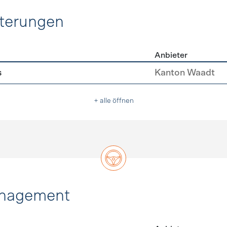
hterungen
Anbieter
erleichterungen
s
Kanton Waadt
+ alle öffnen
anagement