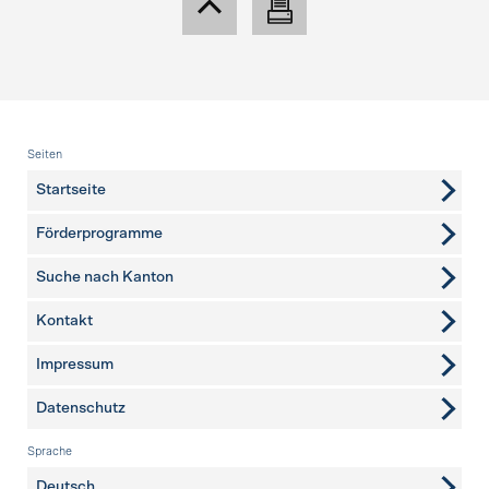
Fusszeile
Seiten
Startseite
Förderprogramme
Suche nach Kanton
Kontakt
weitere Seiten
Impressum
Datenschutz
Sprache
Deutsch