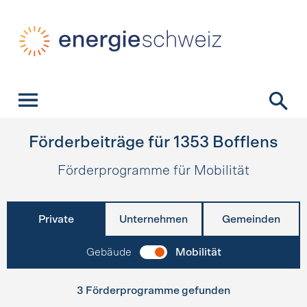
Schnellnavigation
Startseite
Navigation
Inhalt
Kontakt
Suche
Hauptnavigation
Förderbeiträge für
1353
Bofflens
Förderprogramme für Mobilität
Private
Unternehmen
Gemeinden
Gebäude
Mobilität
3 Förderprogramme gefunden